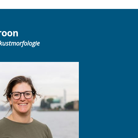
roon
kustmorfologie