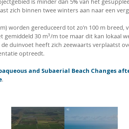
rojectgebied is minder dan 5% van het gesuppl
st zich binnen twee winters aan naar een verge
5 m) worden gereduceerd tot zo’n 100 m breed, 
3
et gemiddeld 30 m
/m toe maar dit kan lokaal w
e duinvoet heeft zich zeewaarts verplaatst ove
entatie optreedt.
baqueous and Subaerial Beach Changes aft
e
.