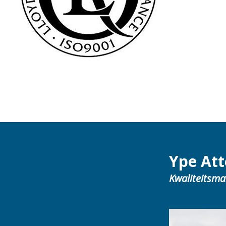
Ype At
Kwaliteitsm