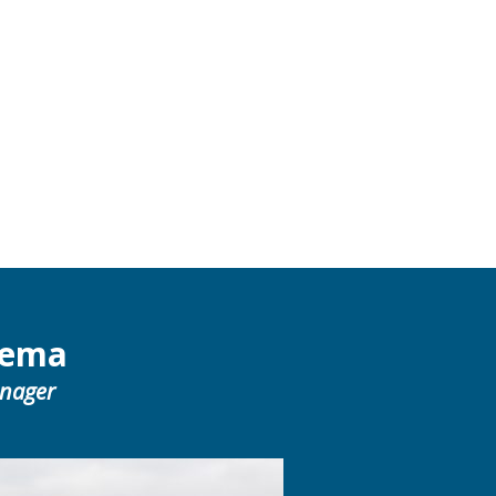
tema
anager