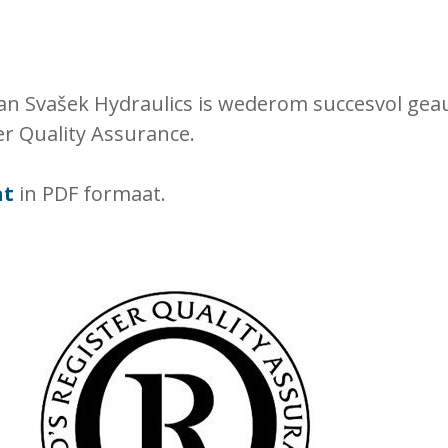
 Svašek Hydraulics is wederom succesvol geaud
er Quality Assurance.
at
in PDF formaat.